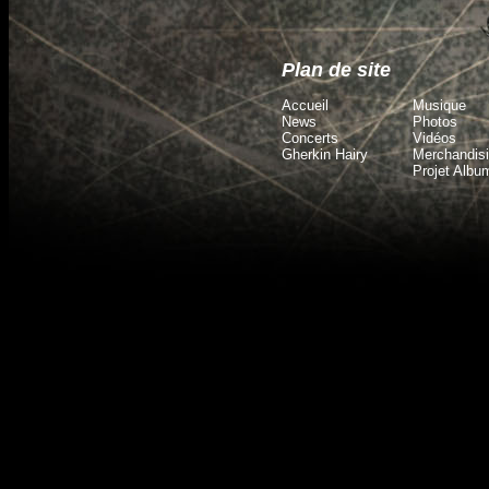
Plan de site
Accueil
Musique
News
Photos
Concerts
Vidéos
Gherkin Hairy
Merchandis
Projet Albu