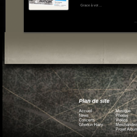
Grace à vot ...
<
Plan de site
Accueil
Musique
News
Photos
Concerts
Vidéos
Gherkin Hairy
Merchandis
Projet Albu